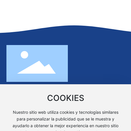
No.370 Calle Minghu, Nueva Zona de
COOKIES
Xiangjiang, Changsha, Hunan, China 410221
+86 731 89972869
Nuestro sitio web utiliza cookies y tecnologías similares
sales@keensen.com
Correo electrónico:
para personalizar la publicidad que se le muestra y
ayudarlo a obtener la mejor experiencia en nuestro sitio