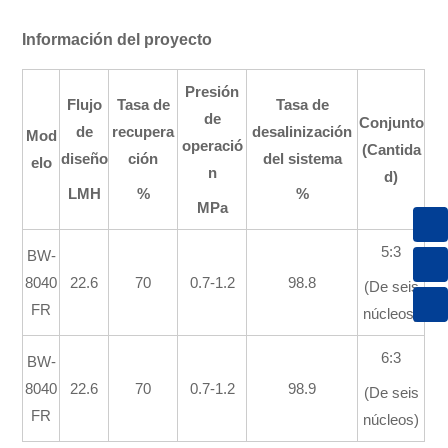
Información del proyecto
Presión
Flujo
Tasa de
Tasa de
de
Conjunto
de
recupera
desalinización
Mod
operació
(Cantida
diseño
ción
del sistema
elo
n
d)
LMH
%
%
MPa
8615013605305
5:3
BW-
sales@keensen.com
8040
22.6
70
0.7-1.2
98.8
(De seis
FR
núcleos)
86 731 89972869
6:3
BW-
8040
22.6
70
0.7-1.2
98.9
(De seis
FR
núcleos)